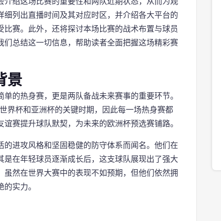
会介绍这场比赛的重要性和两队近期状态，从而为观
详细列出直播时间及其对应时区，并介绍各大平台的
受比赛。此外，还将探讨本场比赛的战术布置与球员
我们总结这一切信息，帮助读者全面把握这场精彩赛
背景
简单的热身赛，更是两队备战未来赛事的重要环节。
年世界杯和亚洲杯的关键时期，因此每一场热身赛都
友谊赛提升球队默契，为未来的欧洲杯预选赛铺路。
活的进攻风格和坚固稳健的防守体系而闻名。他们在
其是在年轻球员逐渐成长后，这支球队展现出了强大
，虽然在世界大赛中的表现不如预期，但他们依然拥
艳的实力。