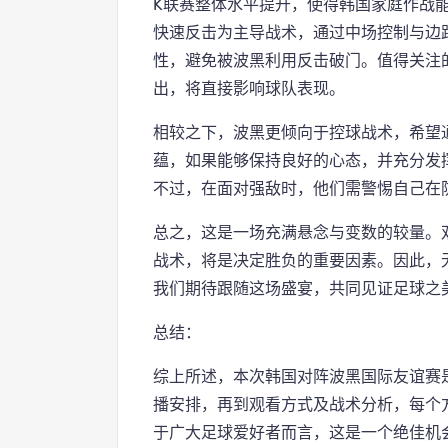
K联赛整体水平提升，使得韩国家庭作战
快速反击为主导战术，通过中场控制与边
性，避免被波黑利用反击破门。值得关注
出，将直接影响球队表现。
相较之下，波黑更倾向于控球战术，希望
蕴，如果能够保持良好的心态，并充分发
不过，在面对强敌时，他们需警惕自己在
总之，这是一场充满悬念与变数的较量。
战术，将是决定胜负的重要因素。因此，
我们期待跟随这场盛宴，共同见证足球之
总结：
综上所述，本次韩国对阵波黑国际友谊赛
播安排，再到观看方式及战术分析，每个
于广大足球爱好者而言，这是一个绝佳机