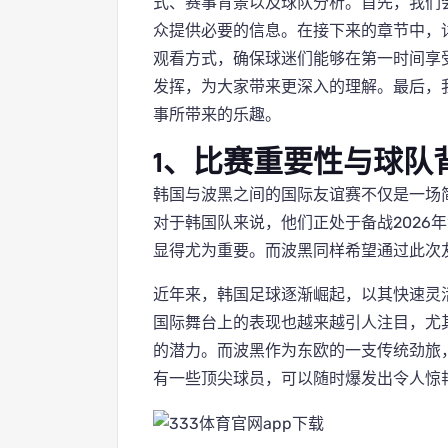
式、赛事背景以及球队分析。首先，我们
众提供必要的信息。在接下来的章节中，
观看方式，确保球迷们能够在第一时间享
发挥，为大家带来更深入的理解。最后，
事所带来的乐趣。
1、比赛重要性与球队
韩国与波黑之间的国际友谊赛不仅是一场
对于韩国队来说，他们正处于备战2026
显得尤为重要。而波黑同样希望通过此次
近年来，韩国足球逐渐崛起，以其快速灵
国际舞台上的表现也越来越引人注目，尤
的潜力。而波黑作为东欧的一支传统劲旅
有一些顶尖球员，可以随时爆发出令人惊