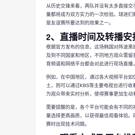
从历史交锋来看，两队并没有太多直接交
量都将成为双方实力的一次检验。球迷们
是友谊赛所要达到的效果之一。
2、直播时间及转播安
根据官方发布的信息，这场韩国对阵波黑
及到不同国家和地区，不同地方观众需留
育频道和网络平台都会对此进行现场直播
例如，在中国地区，通过各大视频平台如
土，则可以通过KBS等主要电视台进行
为观众带来实时分析，使得赛事更加生动
需要提醒的是，各个平台可能会有不同的
量选择更高画质，以获得最佳观看体验。
赛时出现技术问题。