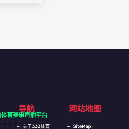
导航
网站地图
关于333体育
SiteMap