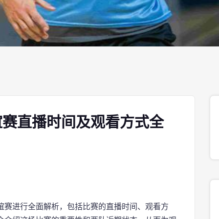
谊赛直播时间及观看方式全
谊赛进行全面解析，包括比赛的直播时间、观看方