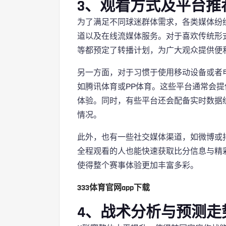
3、观看方式及平台推
为了满足不同球迷群体需求，各类媒体纷
道以及在线流媒体服务。对于喜欢传统形式
等都预定了转播计划，为广大观众提供便
另一方面，对于习惯于使用移动设备或者
如腾讯体育或PP体育。这些平台通常会
体验。同时，有些平台还会配备实时数据
情况。
此外，也有一些社交媒体渠道，如微博或
全程观看的人也能快速获取比分信息与精
使得整个赛事体验更加丰富多彩。
333体育官网app下载
4、战术分析与预测走