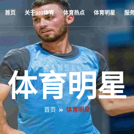
首页
关于333体育
体育热点
体育明星
服
体育明星
首页
体育明星