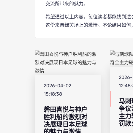
交流所带来的魅力。
希望通过以上内容，每位读者都能找到适
这份来自绿茵场上的激情。不论结果如何
2026-
2026-04-02
12:48:
15:18:38
马刺
争议
磐田喜悦与神户
主力
胜利船的激烈对
罚款
决展现日本足球
的魅力与激情